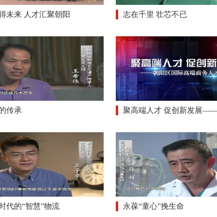
得未来 人才汇聚朝阳
志在千里 壮芯不已
的传承
聚高端人才 促创新发展—
时代的“智慧”物流
永葆“童心”挽生命