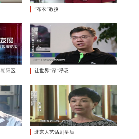
“布衣”教授
—朝阳区
让世界“深”呼吸
北京人艺话剧皇后