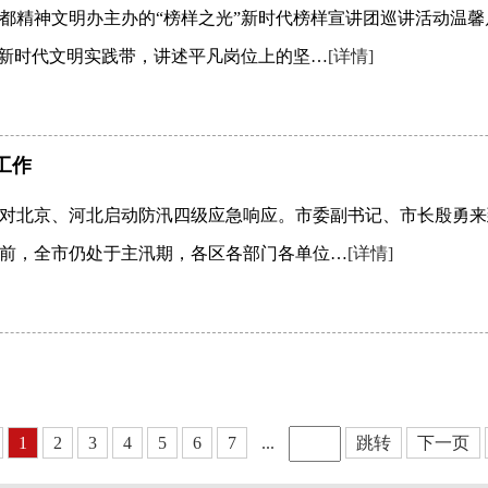
都精神文明办主办的“榜样之光”新时代榜样宣讲团巡讲活动温馨
街新时代文明实践带，讲述平凡岗位上的坚…
[详情]
工作
针对北京、河北启动防汛四级应急响应。市委副书记、市长殷勇
前，全市仍处于主汛期，各区各部门各单位…
[详情]
1
2
3
4
5
6
7
...
跳转
下一页