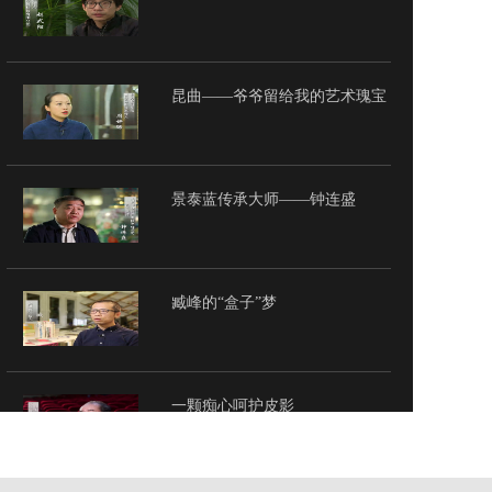
昆曲——爷爷留给我的艺术瑰宝
景泰蓝传承大师——钟连盛
臧峰的“盒子”梦
一颗痴心呵护皮影