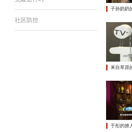
子孙奶奶
社区防控
来自草原
于彤的撩