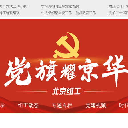
示
组工动态
专题专栏
党建视频
时