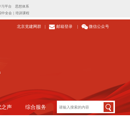
北京党建网群
|
邮箱登录
|
微信公众号
代之声
综合服务