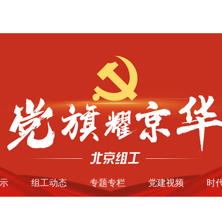
示
组工动态
专题专栏
党建视频
时