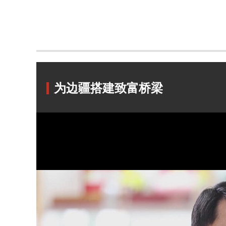
为边疆搭建致富桥梁