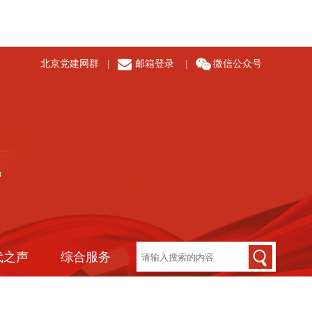
北京党建网群
|
邮箱登录
|
微信公众号
代之声
综合服务