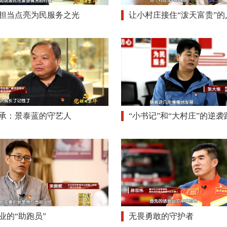
担当点亮为民服务之光
让小村庄接住“泼天富贵”的
承：景泰蓝的守艺人
“小书记”和“大村庄”的逆袭
业的“助跑员”
无畏勇敢的守护者