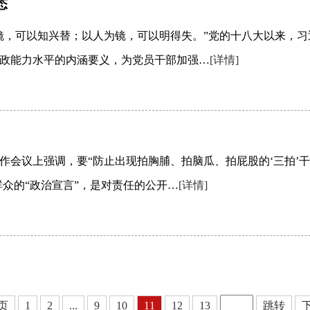
态
镜，可以知兴替；以人为镜，可以明得失。”党的十八大以来，习
政能力水平的内涵要义，为党员干部加强…
[详情]
会议上强调，要“防止出现拍胸脯、拍脑瓜、拍屁股的‘三拍’干
群众的“政治宣言”，是对责任的公开…
[详情]
页
1
2
...
9
10
11
12
13
跳转