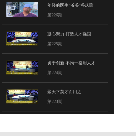
年轻的医生“爷爷”谷庆隆
第226期
凝心聚力 打造人才强国
第225期
勇于创新 不拘一格用人才
第224期
聚天下英才而用之
第223期
传统与创新下的京味 聂建光
第222期