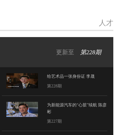
人才
更新至
第228期
给艺术品一张身份证 李晟
第228期
为新能源汽车的“心脏”续航 陈彦
彬
第227期