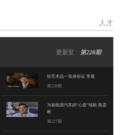
人才
更新至
第228期
给艺术品一张身份证 李晟
第228期
为新能源汽车的“心脏”续航 陈彦
彬
第227期