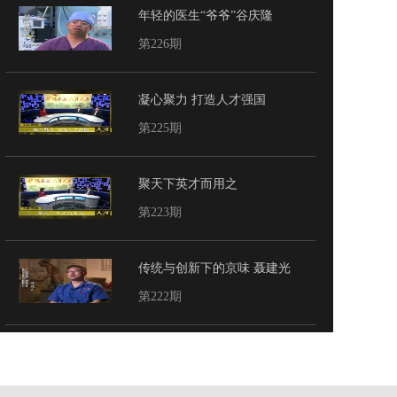
年轻的医生“爷爷”谷庆隆
第226期
凝心聚力 打造人才强国
第225期
聚天下英才而用之
第223期
传统与创新下的京味 聂建光
第222期
让中国新材料走向世界 杨国强
第221期