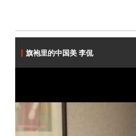
旗袍里的中国美 李侃