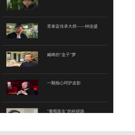
景泰蓝传承大师——钟连盛
臧峰的“盒子”梦
一颗痴心呵护皮影
“葡萄医生”的科研路