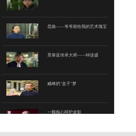
昆曲——爷爷留给我的艺术瑰宝
景泰蓝传承大师——钟连盛
臧峰的“盒子”梦
一颗痴心呵护皮影