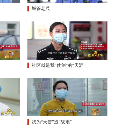
城管老兵
社区就是我“仗剑”的“天涯”
我为“天使”造“战袍”