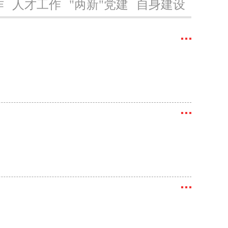
作
人才工作
"两新"党建
自身建设