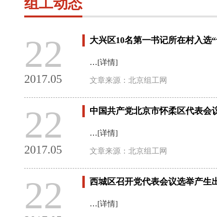
组工动态
22
大兴区10名第一书记所在村入选
…
[详情]
2017.05
文章来源：北京组工网
22
中国共产党北京市怀柔区代表会
…
[详情]
2017.05
文章来源：北京组工网
22
西城区召开党代表会议选举产生
…
[详情]