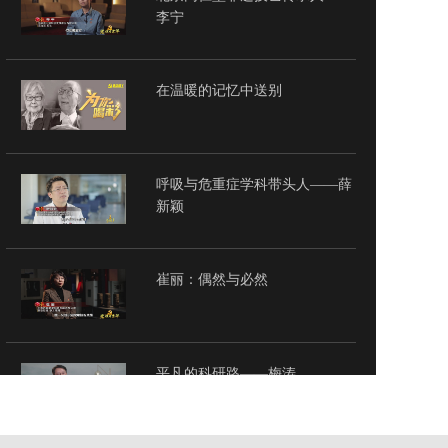
李宁
在温暖的记忆中送别
呼吸与危重症学科带头人——薛
新颖
崔丽：偶然与必然
平凡的科研路——梅涛