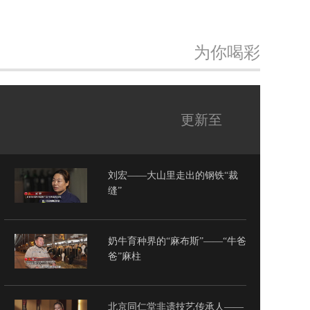
为你喝彩
更新至
刘宏——大山里走出的钢铁“裁
缝”
奶牛育种界的“麻布斯”——“牛爸
爸”麻柱
北京同仁堂非遗技艺传承人——