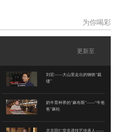
为你喝彩
更新至
刘宏——大山里走出的钢铁“裁
缝”
奶牛育种界的“麻布斯”——“牛爸
爸”麻柱
北京同仁堂非遗技艺传承人——