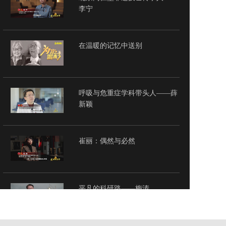
李宁
在温暖的记忆中送别
呼吸与危重症学科带头人——薛
新颖
崔丽：偶然与必然
平凡的科研路——梅涛