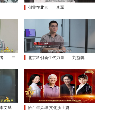
创业在北京——李军
者——白
北京科创新生代力量——刘益帆
李文斌
恰百年风华 文化沃土篇