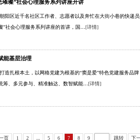
心光璀璨”社会心理服务系列讲座开讲
朝阳区近千名社区工作者、志愿者以及奔忙在大街小巷的快递员
光璀璨”社会心理服务系列讲座的首讲，国…
[详情]
赋能基层治理
打造扎根本土，以网格党建为根基的“窦是爱”特色党建服务品牌
委统筹、多元参与、精准触达、数智赋能…
[详情]
一页
1
2
...
5
6
7
8
9
跳转
下