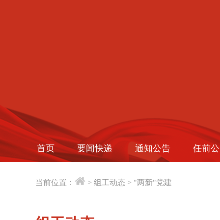
首页
要闻快递
通知公告
任前公
当前位置：
>
组工动态
>
"两新"党建