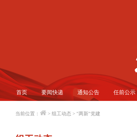
首页
要闻快递
通知公告
任前公示
当前位置：
>
组工动态
>
"两新"党建