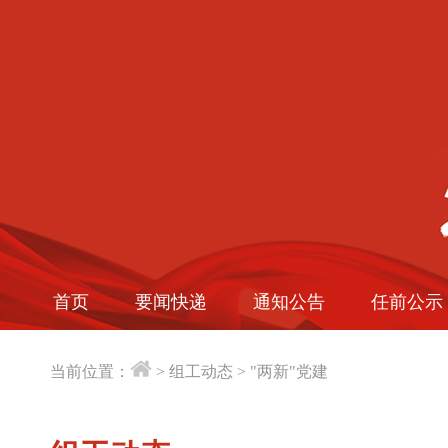
首页
要闻快递
通知公告
任前公示
当前位置：
>
组工动态
>
"两新"党建