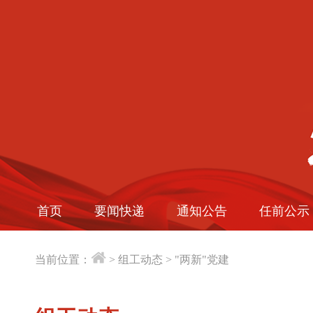
首页
要闻快递
通知公告
任前公示
当前位置：
>
组工动态
>
"两新"党建