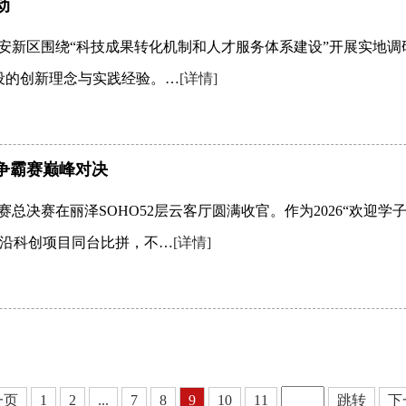
动
雄安新区围绕“科技成果转化机制和人才服务体系建设”开展实地
设的创新理念与实践经验。…
[详情]
子争霸赛巅峰对决
争霸赛总决赛在丽泽SOHO52层云客厅圆满收官。作为2026“欢
沿科创项目同台比拼，不…
[详情]
一页
1
2
...
7
8
9
10
11
跳转
下