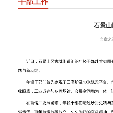
干部工作
石景山
文章来
近日，石景山区古城街道组织年轻干部赴首钢园
路与新动能。
年轻干部们首先参观了三高炉及
40米观景平台
收眼底，工业遗存与冬奥场馆、会展空间融为一体，
在首钢厂史展览馆，年轻干部们透过珍贵史料与
锵步伐。百年首钢敢破敢立、久久为功的奋斗精神，