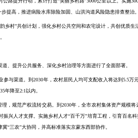
村公路提升行动，累计打造
“美丽乡村路”3000公里以上。实施
一步提高，推进病险水库除险加固、山洪沟道风险隐患排查整治
京韵乡村”共创计划，强化乡村公共空间和农宅设计，共创优质生
庄。
渠道、提升公共服务、深化乡村治理等方面进行了全面部署。
业参与渠道。到
2030年，农村居民人均可支配收入将达到5.5
35年降至2:1以内。
管理，规范产权流转交易。到2030年，全市农村集体资产规模将达
村振兴人才支撑。实施乡村人才“百千万”培育工程，引育百名科
冀“三农”大协同，并高标准落实京蒙东西部协作。