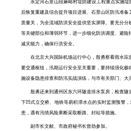
永定河石景山段麻峪村堤防建设工程重点实施堤
后恢复重建及综合提升项目进展、石景山区防汛准备
质量关，为全流域防洪安全提供坚实屏障。要充分分
等关键部位和薄弱环节，进一步细化防洪调度、避险
减灾能力，确保行洪安全。
在北京大兴国际机场运行中心，殷勇察看雨水应
要交通枢纽，汛期运行安全至关重要，要持续强化极
施设备隐患排查和防汛实战演练，与市有关部门、大
殷勇还来到通州区东六环隧道排水泵房，检查隧
下凹式立交桥、地铁等易积滞水点的实时监测预警，
患，遇有汛情风险果断采取断路、封站等措施。
副市长文献、市政府秘书长曾劲参加。