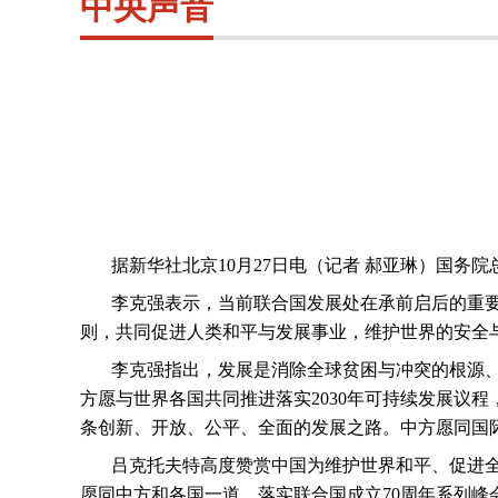
中央声音
据新华社北京
10
月
27
日电（记者 郝亚琳）国务院
李克强表示，当前联合国发展处在承前启后的重
则，共同促进人类和平与发展事业，维护世界的安全
李克强指出，发展是消除全球贫困与冲突的根源
方愿与世界各国共同推进落实
2030
年可持续发展议程
条创新、开放、公平、全面的发展之路。中方愿同国
吕克托夫特高度赞赏中国为维护世界和平、促进
愿同中方和各国一道，落实联合国成立
70
周年系列峰