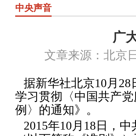
中央声音
广
文章来源：北京日
据新华社北京
10
月
28
学习贯彻〈中国共产党
例〉的通知》。
2015
年
10
月
18
日，中