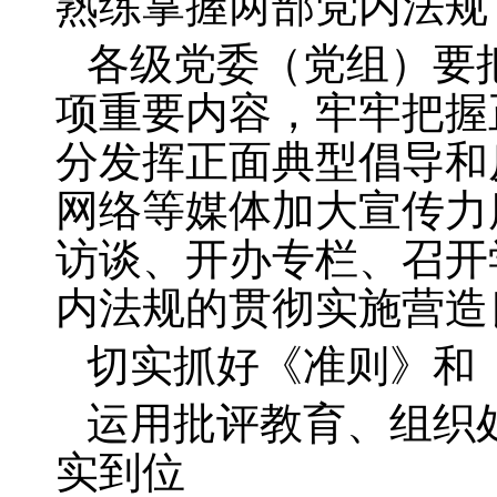
熟练掌握两部党内法规
各级党委（党组）要
项重要内容，牢牢把握
分发挥正面典型倡导和
网络等媒体加大宣传力
访谈、开办专栏、召开
内法规的贯彻实施营造
切实抓好《准则》和
运用批评教育、组织
实到位