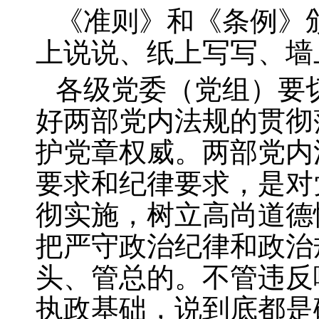
《准则》和《条例》
上说说、纸上写写、墙
各级党委（党组）要
好两部党内法规的贯彻
护党章权威。两部党内
要求和纪律要求，是对
彻实施，树立高尚道德
把严守政治纪律和政治
头、管总的。不管违反
执政基础，说到底都是