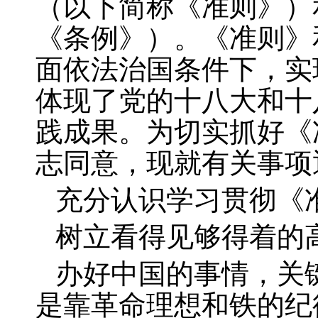
（以下简称《准则》）
《条例》）。《准则》
面依法治国条件下，实
体现了党的十八大和十
践成果。为切实抓好《
志同意，现就有关事项
充分认识学习贯彻《
树立看得见够得着的
办好中国的事情，关
是靠革命理想和铁的纪