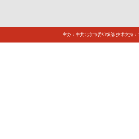
主办：中共北京市委组织部 技术支持：北