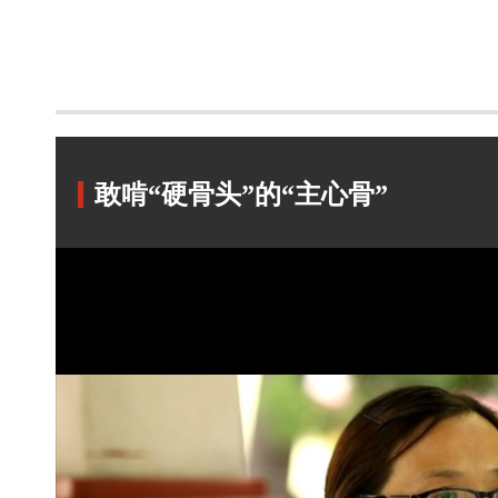
敢啃“硬骨头”的“主心骨”