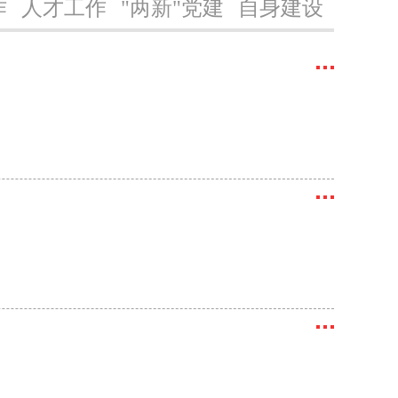
作
人才工作
"两新"党建
自身建设