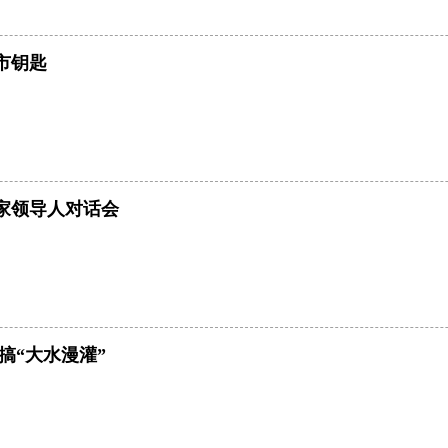
市钥匙
家领导人对话会
搞“大水漫灌”