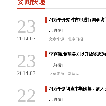
要闻快递
23
习近平开始对古巴进行国事访
…
[详情]
2014.07
文章来源：北京日报
23
李克强:希望美方以开放姿态
…
[详情]
2014.07
文章来源：新华网
22
习近平参谒查韦斯陵墓：故人
…
[详情]