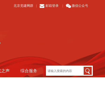
北京党建网群
|
邮箱登录
|
微信公众号
代之声
综合服务