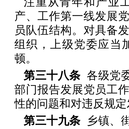
注重从青年和产业
产、工作第一线发展
员队伍结构。对具备
组织，上级党委应当
顿。
第三十八条
各级党
部门报告发展党员工
性的问题和对违反规定
第三十九条
乡镇、