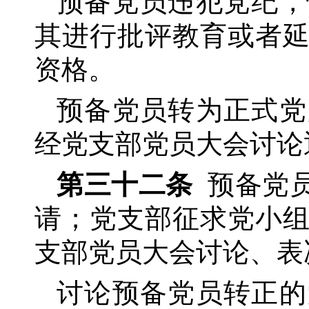
预备党员违犯党纪，
其进行批评教育或者
资格。
预备党员转为正式党
经党支部党员大会讨论
第三十二条
预备党
请；党支部征求党小
支部党员大会讨论、表
讨论预备党员转正的