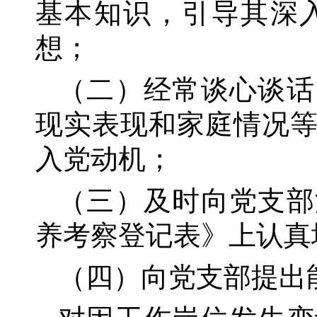
基本知识，引导其深
想；
（二）经常谈心谈话
现实表现和家庭情况
入党动机；
（三）及时向党支部
养考察登记表》上认真
（四）向党支部提出