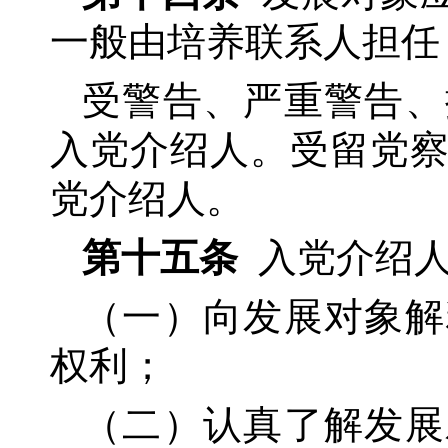
一般由培养联系人担任
受警告、严重警告、
入党介绍人。受留党
党介绍人。
第十五条
入党介绍
（一）向发展对象解
权利；
（二）认真了解发展