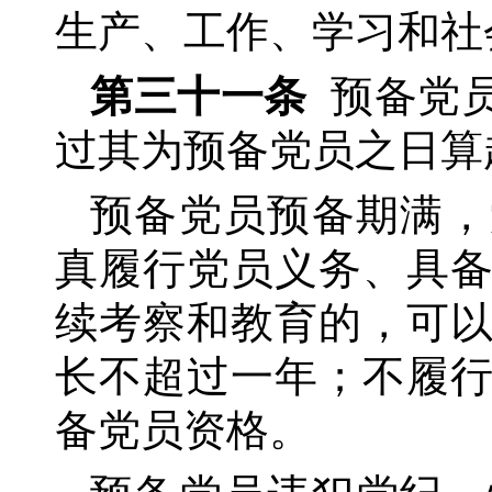
生产、工作、学习和社
第三十一条
预备党
过其为预备党员之日算
预备党员预备期满，
真履行党员义务、具
续考察和教育的，可
长不超过一年；不履
备党员资格。