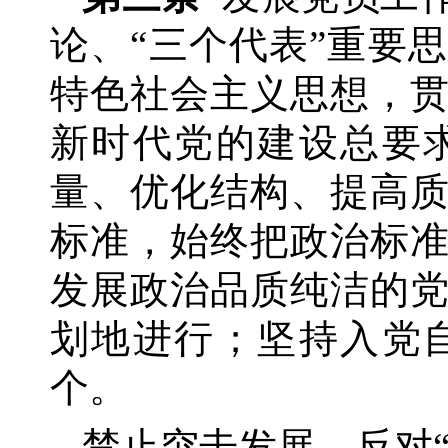
论、
“三个代表”重要
特色社会主义思想，
新时代党的建设总要
量、优化结构、提高
标准，始终把政治标
发展政治品质纯洁的
划地进行；坚持入党
个。
禁止突击发展，反对