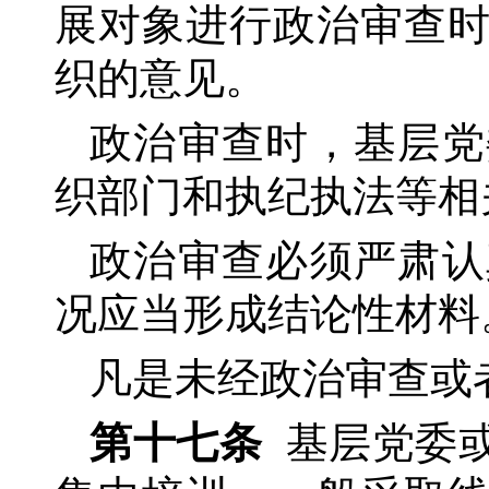
展对象进行政治审查
织的意见。
政治审查时，基层党
织部门和执纪执法等相
政治审查必须严肃认
况应当形成结论性材料
凡是未经政治审查或
第十七条
基层党委