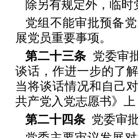
除另有规定外，临时
党组不能审批预备党
展党员重要事项。
第二十三条
党委审
谈话，作进一步的了
当将谈话情况和自己
共产党入党志愿书》上
第二十四条
党委审
党委主要审议发展对