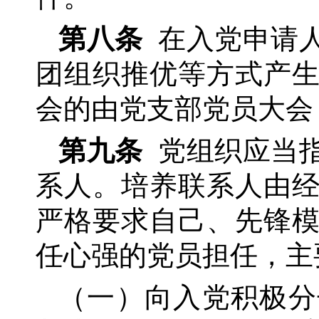
第八条
在入党申请
团组织推优等方式产
会的由党支部党员大会
第九条
党组织应当
系人。培养联系人由
严格要求自己、先锋
任心强的党员担任，主
（一）向入党积极分