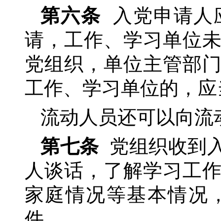
第六条
入党申请人
请，工作、学习单位
党组织，单位主管部
工作、学习单位的，应
流动人员还可以向流
第七条
党组织收到
人谈话，了解学习工
家庭情况等基本情况
件。