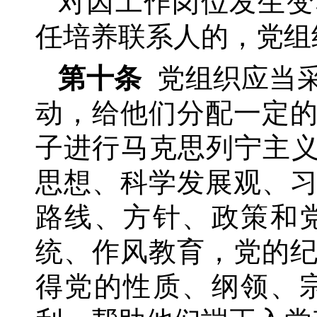
对因工作岗位发生变
任培养联系人的，党组
第十条
党组织应当
动，给他们分配一定
子进行马克思列宁主
思想、科学发展观、
路线、方针、政策和
统、作风教育，党的
得党的性质、纲领、