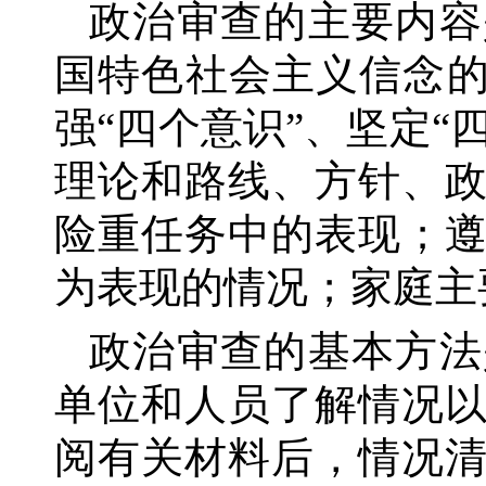
政治审查的主要内容
国特色社会主义信念
强“四个意识”、坚定“
理论和路线、方针、
险重任务中的表现；
为表现的情况；家庭主
政治审查的基本方法
单位和人员了解情况
阅有关材料后，情况