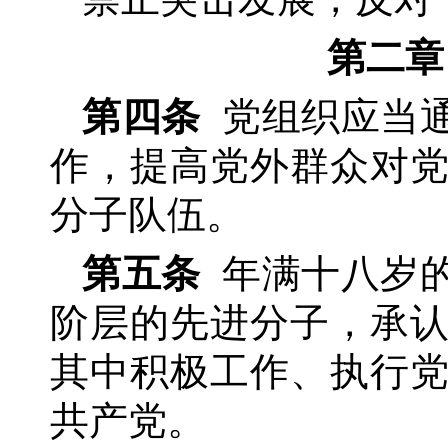
第二章
第四条
党组织应当
作，提高党外群众对
分子队伍。
第五条
年满十八岁
阶层的先进分子，承
其中积极工作、执行
共产党。