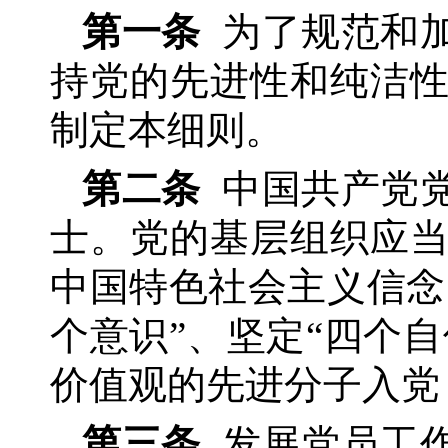
第一条
为了规范和
持党的先进性和纯洁
制定本细则。
第二条
中国共产党
士。党的基层组织应
中国特色社会主义信念
个意识”、坚定“四个
价值观的先进分子入党
第三条
发展党员工