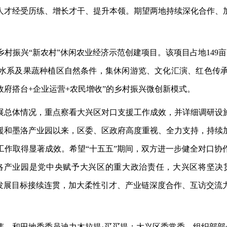
人才经受历练、增长才干、提升本领。期望两地持续深化合作、
乡村振兴
“新农村”休闲农业经济示范创建项目。该项目占地149亩，
水系及果蔬种植区自然条件，集休闲游览、文化汇演、红色传
政府搭台+企业运营+农民增收”的乡村振兴微创新模式。
展总体情况，重点察看大兴区对口支援工作成效，并详细调研设
援和墨洛产业园以来，区委、区政府高度重视、全力支持，持续
工作取得显著成效。希望
“十五五”期间，双方进一步健全对口
洛产业园是党中央赋予大兴区的重大政治责任，大兴区将坚决
持发展目标接续连贯，加大柔性引才、产业链深度合作、互访交流
伟，和田地委委员迪力木拉提
·买买提；大兴区委常委、组织部