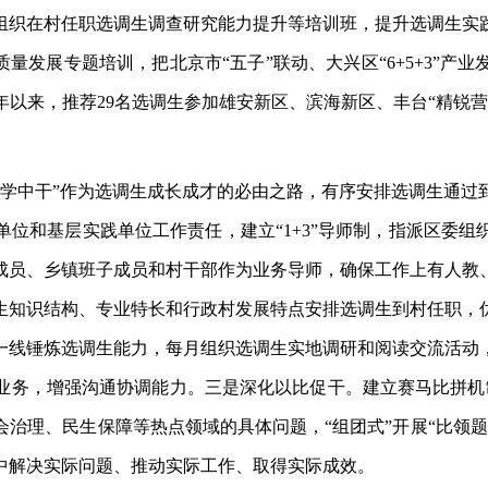
组织在村任职选调生调查研究能力提升等培训班，提升选调生实
量发展专题培训，把北京市“五子”联动、大兴区“6+5+3”
以来，推荐29名选调生参加雄安新区、滨海新区、丰台“精锐
、学中干”作为选调生成长成才的必由之路，有序安排选调生通过
位和基层实践单位工作责任，建立“1+3”导师制，指派区委
成员、乡镇班子成员和村干部作为业务导师，确保工作上有人教
生知识结构、专业特长和行政村发展特点安排选调生到村任职，
一线锤炼选调生能力，每月组织选调生实地调研和阅读交流活动
业务，增强沟通协调能力。三是深化以比促干。建立赛马比拼机制
治理、民生保障等热点领域的具体问题，“组团式”开展“比领
中解决实际问题、推动实际工作、取得实际成效。