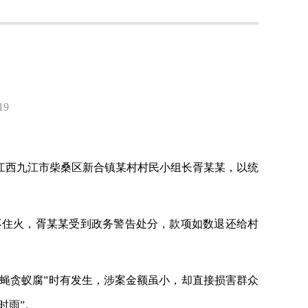
9
江西九江市柴桑区新合镇某村村民小组长胥某某，以统
不住火，胥某某受到政务警告处分，款项如数退还给村
“蝇贪蚁腐”时有发生，涉案金额虽小，却直接损害群众
时雨”。