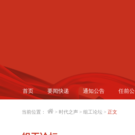
首页
要闻快递
通知公告
任前公
当前位置：
>
时代之声
>
组工论坛
>
正文