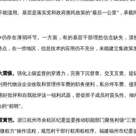
不能滥用。基层是落实党和政府惠民政策的
“最后一公里”，承
延伸仍存在薄弱环节。一方面，有的基层干部理想信念缺失，漠
等特点，在一些地区，信息技术的应用仍不充分，未能建立集政策
大震慑。
强化上级监督的穿透力，完善下沉督查、交叉互查、提
利用代物业企业收取和管理停车费的职务便利，私分停车费、侵
用好批评和自我批评这一锐利武器，督促班子成员对苗头性、倾向
的“前哨”。
度篱笆。
浙江杭州市余杭区纪委监委推动职能部门聚焦村级“三
小微权力”操作流程，规范村干部行权用权程序。福建福州市纪委