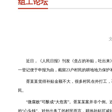
组工论坛
近日，《人民日报》刊发《贪占的补贴，吐出来
一登记便于申报为由，截留
23户村民的耕地地力保护
胥某某觉得补贴金额不大，很多村民在外打工，
民。
“微腐败”可酿成“大危害”。胥某某案并非个例
的“心头钱”。对外出务工的村民而言，耕地补贴可减