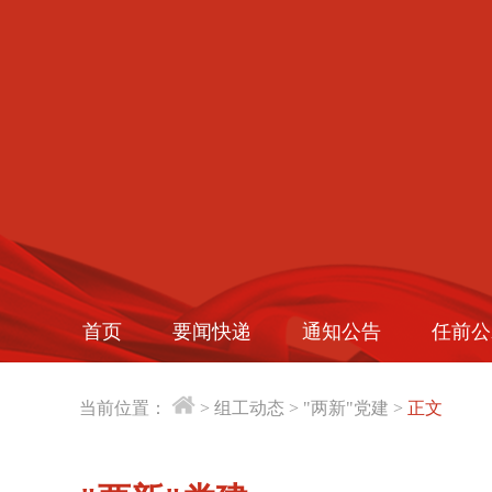
首页
要闻快递
通知公告
任前公
当前位置：
>
组工动态
>
"两新"党建
>
正文