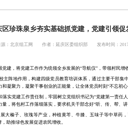
庆区珍珠泉乡夯实基础抓党建，党建引领促
源：北京组工网 作者：延庆区委组织部 发布时间：2017-1
强党建，将党建工作作为统领全乡发展的
“导航仪”，带领村民增
校主阵地作用，构建四级党员教育培训体系，通过主要干部集
力和凝聚力，凝聚干事创业的正能量，让全体党员时刻
“不忘初
和落实党建工作责任制，牢固树立党组织书记为
“党建第一责任
力量，将包村工作落细落实，要求机关干部念好“听、传、帮、讲
发展大榛子、玫瑰等产业，种植黄芩、牛膝、五味子等中草药，
牌，助推绿色发展促进农民增收。