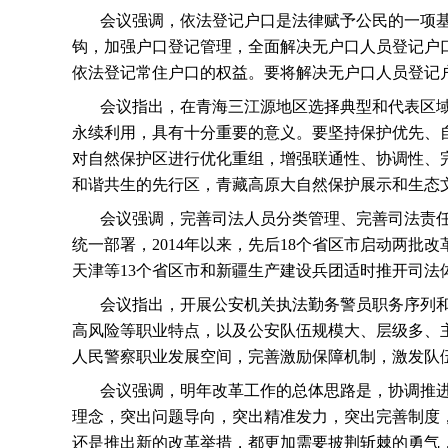
会议强调，依法登记户口是法律赋予公民的一项
钩，加强户口登记管理，全面解决无户口人员登记户
依法登记常住户口的权益。要将解决无户口人员登记
会议指出，在青海三江源地区选择典型和代表区
永续利用，具有十分重要的意义。要坚持保护优先、
对自然保护区进行优化重组，增强联通性、协调性、
和谐共生的先行区，青藏高原大自然保护展示和生态
会议强调，完善司法人员分类管理、完善司法责
统一部署，
2014
年以来，先后
18
个省区市启动两批改
天津等
13
个省区市和新疆生产建设兵团适时推开司法
会议指出，开展公安机关执法勤务警员职务序列
高风险等职业特点，以及公安队伍规模大、层级多、
人民警察职业发展空间，完善激励保障机制，激发队
会议强调，明年改革工作的总体思路是，协调推进
理念，突出问题导向，突出精准发力，突出完善制度
还是推出新的改革举措，都更加需要披荆斩棘的勇气