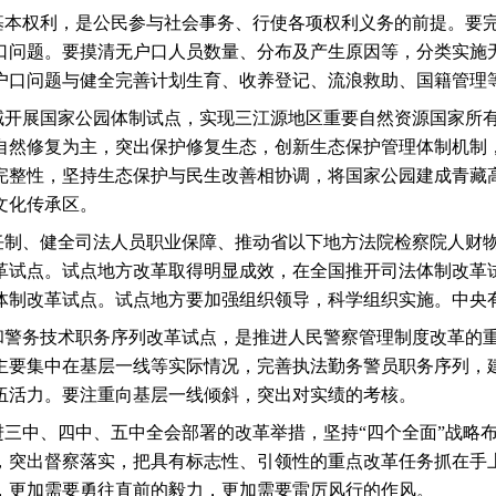
基本权利，是公民参与社会事务、行使各项权利义务的前提。要
口问题。要摸清无户口人员数量、分布及产生原因等，分类实施
户口问题与健全完善计划生育、收养登记、流浪救助、国籍管理
域开展国家公园体制试点，实现三江源地区重要自然资源国家所
自然修复为主，突出保护修复生态，创新生态保护管理体制机制
完整性，坚持生态保护与民生改善相协调，将国家公园建成青藏
文化传承区。
任制、健全司法人员职业保障、推动省以下地方法院检察院人财
革试点。试点地方改革取得明显成效，在全国推开司法体制改革
体制改革试点。试点地方要加强组织领导，科学组织实施。中央
和警务技术职务序列改革试点，是推进人民警察管理制度改革的
主要集中在基层一线等实际情况，完善执法勤务警员职务序列，
伍活力。要注重向基层一线倾斜，突出对实绩的考核。
三中、四中、五中全会部署的改革举措，坚持“四个全面”战略
，突出督察落实，把具有标志性、引领性的重点改革任务抓在手
，更加需要勇往直前的毅力，更加需要雷厉风行的作风。