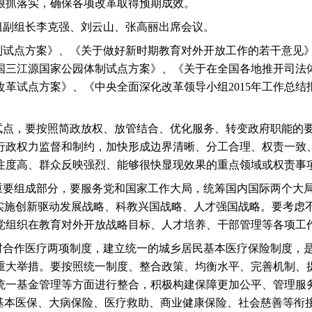
狠抓落实，确保各项改革取得预期成效。
组副组长李克强、刘云山、张高丽出席会议。
制试点方案》、《关于做好新时期教育对外开放工作的若干意见
国三江源国家公园体制试点方案》、《关于在全国各地推开司法
改革试点方案》、《中央全面深化改革领导小组
2015
年工作总结
试点，要按照简政放权、放管结合、优化服务、转变政府职能的
行政权力监督和制约，加快形成边界清晰、分工合理、权责一致
注度高、群众反映强烈、能够很快显现效果的重点领域或权责事
重要组成部分，要服务党和国家工作大局，统筹国内国际两个大
动实施创新驱动发展战略、科教兴国战略、人才强国战略。要考虑
党组织在教育对外开放战略目标、人才培养、干部管理等各项工
村合作医疗两项制度，建立统一的城乡居民基本医疗保险制度，
重大举措。要按照统一制度、整合政策、均衡水平、完善机制、
统一基金管理等方面进行整合，积极构建保障更加公平、管理服
动基本医保、大病保险、医疗救助、商业健康保险、社会慈善等衔