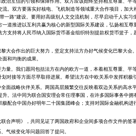
挥政治互信的引领和保障作用。双方应该始终坚持相互尊重、平
交流。双方要落实好核电、飞机制造等领域重大合作项目，加大
一带一路”建设。要用好高级别人文交流机制，尽早启动千人实习
方一道推进以互利共赢为核心的新型国际关系建设，弘扬相互尊
法方支持将人民币纳入国际货币基金组织特别提款权货币篮子，
巴黎大会作出的巨大努力，坚定支持法方办好气候变化巴黎大会
全面和均衡的成果。
要力量。我们愿同包括法方在内的欧方一道，本着相互尊重、平
资计划对接等方面尽早取得进展。希望法方在中欧关系中发挥积极
中全面战略伙伴关系。两国高层频繁交往反映着双边关系的高水
提升。法中同为联合国安理会常任理事国，在许多国际事务中拥
积极配合中国办好明年二十国集团峰会；支持对国际金融机构进
化联合声明》，共同见证了两国政府和企业间多项合作文件的签
系、气候变化等问题回答了提问。