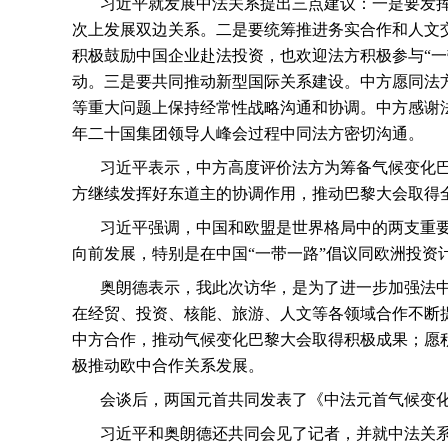
习近平就发展中法关系提出三点建议：一是要发
次上发展双边关系。二是要统筹推进务实合作和人文
积极鼓励中国企业赴法投资，也欢迎法方积极参与“
动。三是要共同推动新型国际关系建设。中方愿同法
等重大问题上保持经常性战略沟通和协调。中方感谢
年二十国集团领导人峰会过程中同法方密切沟通。
习近平表示，中方高度评价法方为筹备气候变化
方继续发挥好东道主的协调作用，推动巴黎大会取得
习近平强调，中国和欧盟是世界格局中的两支重
向前发展，特别是在中国“一带一路”倡议同欧洲投
奥朗德表示，我此次访华，是为了进一步加强法
在经贸、投资、核能、旅游、人文等各领域合作不断
中方合作，推动气候变化巴黎大会取得积极成果；愿
极推动欧中合作关系发展。
会谈后，两国元首共同发表了《中法元首气候变
习近平和奥朗德还共同会见了记者，并就中法关