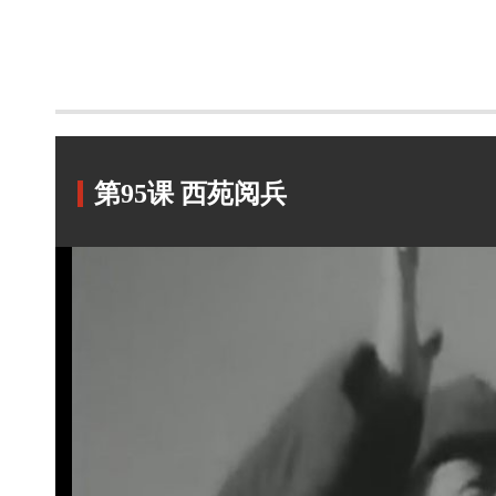
第95课 西苑阅兵