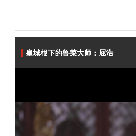
皇城根下的鲁菜大师：屈浩