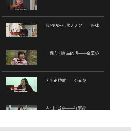
我的纳米机器人之梦——冯林
一棵向阳而生的树——金莹杉
为生命护航——孙颖慧
点“土”成金——张丽霞