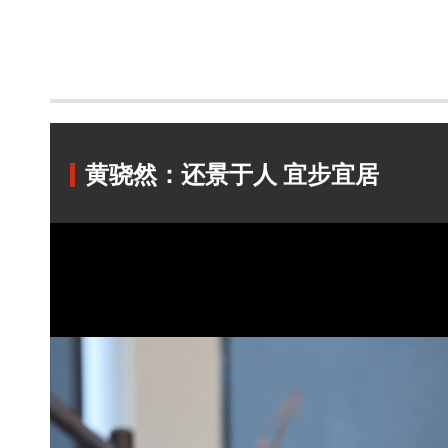
黄骁然：还景于人 宜步宜居