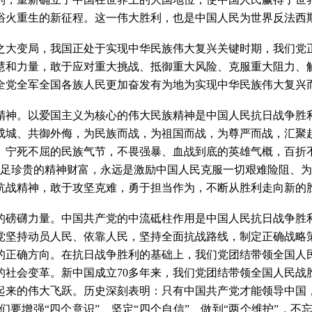
浴火重生的新征程。这一伟大胜利，也是中国人民为世界反法西
之大变局，我国正处于实现中华民族伟大复兴关键时期，我们党
慧和力量，敢于应对重大挑战、抵御重大风险、克服重大阻力、
全党全军全国各族人民更加奋发有为地为实现中华民族伟大复兴
精神。以爱国主义为核心的伟大民族精神是中国人民抗日战争胜
成城、共御外侮，为民族而战，为祖国而战，为尊严而战，汇聚
、宁死不屈的民族气节，不畏强暴、血战到底的英雄气概，百折
弥足珍贵的精神财富，永远是激励中国人民克服一切艰难险阻、为
抗战精神，敢于攻坚克难，勇于担当作为，不断从胜利走向新的
的磅礴力量。中国共产党的中流砥柱作用是中国人民抗日战争胜
党坚持动员人民、依靠人民，坚持全面抗战路线，制定正确战略
的正确方向。在抗日战争胜利的基础上，我们党团结带领全国人
的社会变革。新中国成立
70多年来，我们党团结带领全国人民
起来的伟大飞跃。历史深刻表明：只有中国共产党才能领导中国
要增强“四个意识”、坚定“四个自信”、做到“两个维护”，不