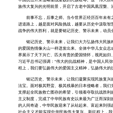
族伟大复兴的光明前景，开启了古老中国凤凰涅槃、
前事不忘，后事之师。当今世界正经历百年未有
进道路上，越是面对风险挑战，越要从历史中汲取智
战争的伟大胜利，就是要铭记历史、警示未来，动员
铭记历史、警示未来，让我们大力弘扬伟大民族
的爱国热情像火山一样迸发出来。全体中华儿女众志
界展示了天下兴亡、匹夫有责的爱国情怀，视死如归
习近平总书记强调：
“伟大的抗战精神，是中国人民
程上，我们要弘扬伟大的爱国主义精神，弘扬伟大的
铭记历史、警示未来，让我们凝聚实现民族复兴
法宝。面对极其野蛮、极其残暴的日本侵略者，我们
支撑起全民族救亡图存的希望，引领着夺取抗战胜利
主义制度，完成了中华民族有史以来最为广泛而深刻
的人间奇迹，中华民族迎来了从站起来、富起来到强
社会主义才能实现中华民族伟大复兴。新征程上，我们