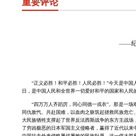
重要评论
——
“正义必胜！和平必胜！人民必胜！”今天是中国
日，是中国人民和全世界一切爱好和平的国家和人民
“四万万人齐蹈厉，同心同德一戎衣”。那是一
同仇敌忾、共赴国难，以血肉之躯筑起拯救民族危亡
大民族牺牲支撑起了世界反法西斯战争的东方主战场
了穷凶极恶的日本军国主义侵略者，赢得了近代以来
中国抗击外来侵略屡战屡败的民族耻辱。这一伟大胜