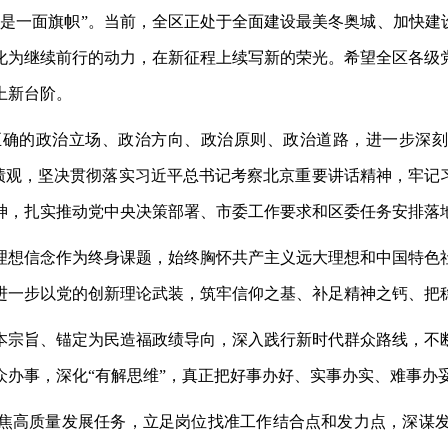
是一面旗帜”。当前，全区正处于全面建设最美冬奥城、加快建
化为继续前行的动力，在新征程上续写新的荣光。希望全区各级
上新台阶。
正确的政治立场、政治方向、政治原则、政治道路，进一步深刻
政绩观，坚决贯彻落实习近平总书记考察北京重要讲话精神，牢记
神，扎实推动党中央决策部署、市委工作要求和区委任务安排落
理想信念作为终身课题，始终胸怀共产主义远大理想和中国特色
进一步以党的创新理论武装，筑牢信仰之基、补足精神之钙、把
本宗旨、锚定为民造福政绩导向，深入践行新时代群众路线，不
众办事，深化
“有解思维”，真正把好事办好、实事办实、难事办
焦高质量发展任务，立足岗位找准工作结合点和发力点，深谋