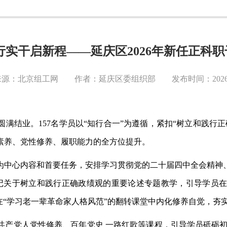
行实干启新程——延庆区2026年新任正科
源：北京组工网 作者：延庆区委组织部 发布时间：2026-0
班圆满结业。157名学员以“知行合一”为遵循，紧扣“树立和践
素养、党性修养、履职能力的全方位提升。
为中心内容和首要任务，安排学习贯彻党的二十届四中全会精神
书记关于树立和践行正确政绩观的重要论述专题教学，引导学员
在“学习老一辈革命家人格风范”的翻转课堂中内化修养自觉，夯
共产党人党性修养、百年党史
一路红歌等课程，引导学员砥砺