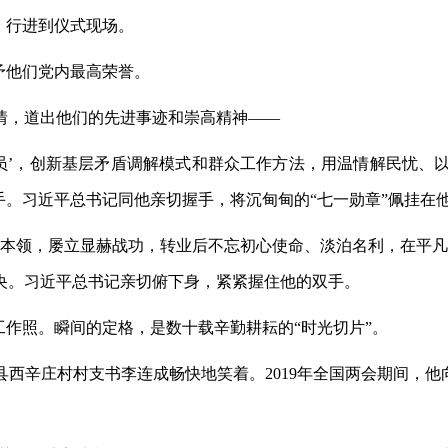
”，行进到仪式现场。
予他们党内最高荣誉。
情，道出他们的先进事迹和崇高精神
——
员’，创新基层矛盾调解模式和群众工作方法，用温情解民忧、以
手。习近平总书记同他亲切握手，将沉甸甸的“七一勋章”佩挂在
硬本领，屡立显赫战功，转业后不忘初心使命、淡泊名利，在平凡
央。习近平总书记亲切俯下身，紧紧握住他的双手。
工作照。瞬间的定格，是数十载辛勤耕耘的“时光切片”。
县西辛庄村村支书李连成畅快地笑着。
2019年全国两会期间，