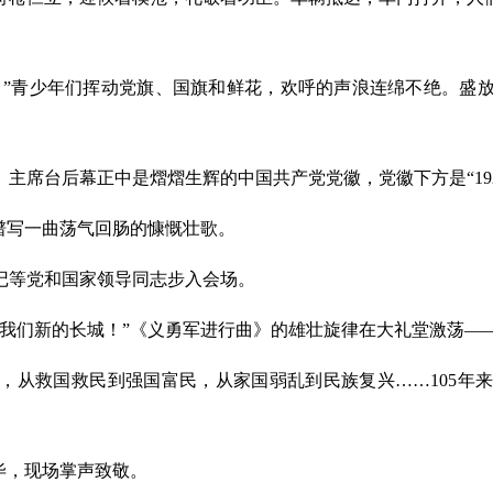
敬！”青少年们挥动党旗、国旗和鲜花，欢呼的声浪连绵不绝。盛
。主席台后幕正中是熠熠生辉的中国共产党党徽，党徽下方是
“1
卷，谱写一曲荡气回肠的慷慨壮歌。
记等党和国家领导同志步入会场。
成我们新的长城！”《义勇军进行曲》的雄壮旋律在大礼堂激荡—
，从救国救民到强国富民，从家国弱乱到民族复兴
……105
毕，现场掌声致敬。