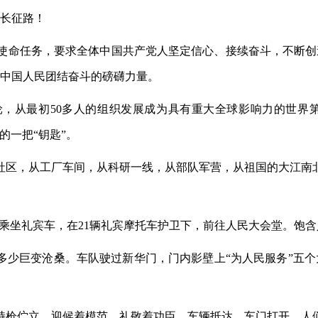
的长征路！
的使命任务，要求全体中国共产党人坚定信心、接续奋斗，不断
多中国人民团结奋斗的磅礴力量。
轮，从最初
50多人的组织发展成为具有重大全球影响力的世界
的一把“钥匙”。
社区，从工厂车间，从科研一线，从部队军营，从祖国的大江南
体乘坐礼宾车，在21辆礼宾摩托车护卫下，前往人民大会堂。饱
多少巨变沧桑。车队驶过新华门，门内影壁上
“为人民服务”五
持枪伫立，迎候着模范，礼敬着功臣。车辆抵达，车门打开，人