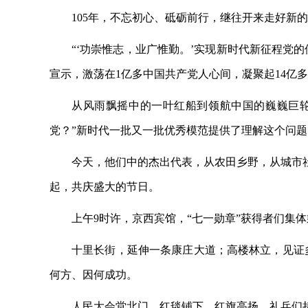
105年，不忘初心、砥砺前行，继往开来走好新
“‘功崇惟志，业广惟勤。’实现新时代新征程党
宣示，激荡在1亿多中国共产党人心间，凝聚起14亿
从风雨飘摇中的一叶红船到领航中国的巍巍巨
党？”新时代一批又一批优秀模范提供了理解这个问题
今天，他们中的杰出代表，从农田乡野，从城市
起，共庆盛大的节日。
上午
9时许，京西宾馆，“七一勋章”获得者们集
十里长街，延伸一条康庄大道；高楼林立，见证
何方、因何成功。
人民大会堂北门，红毯铺下，红旗高扬，礼兵们