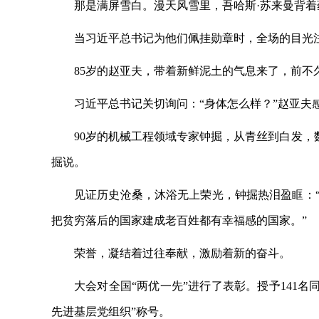
那是满屏雪白。漫天风雪里，吾哈斯
·苏来曼背
当习近平总书记为他们佩挂勋章时，全场的目光
85岁的赵亚夫，带着新鲜泥土的气息来了，前
习近平总书记关切询问：
“身体怎么样？”赵亚夫
90岁的机械工程领域专家钟掘，从青丝到白发，
掘说。
见证历史沧桑，沐浴无上荣光，钟掘热泪盈眶：
把贫穷落后的国家建成老百姓都有幸福感的国家。”
荣誉，凝结着过往奉献，激励着新的奋斗。
大会对全国
“两优一先”进行了表彰。授予141名
先进基层党组织”称号。