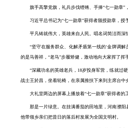
旗手高擎党旗，礼兵步伐铿锵、手捧
“七一勋章
习近平总书记为
“七一勋章”获得者颁授勋章，授
平凡铸就伟大，英雄来自人民。唱名词简洁而深
“坚守在服务群众、化解矛盾第一线的‘金牌调解
的是马善祥，“老马”步履矫健，激动地向大家挥了挥
“深藏功名的英雄老兵，18岁投身军营，练就过
战士王於昌，坐着轮椅，在亲属推扶下来到主席台中
大礼堂两边的屏幕上播放着
“七一勋章”获得者的
那是一片绿意。在挂满番茄的田地里，河南濮阳
他带领乡亲们把昔日的落后村发展为全国文明村。